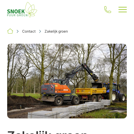
Contact
Zakelijk groen
Jouw situatie
Onze oplossingen
Inspiratie
Onze impact
Over ons