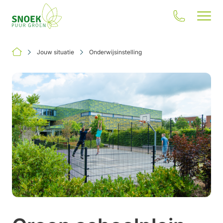
Jouw situatie
Onderwijsinstelling
Jouw situatie
Onze oplossingen
Inspiratie
Onze impact
Over ons