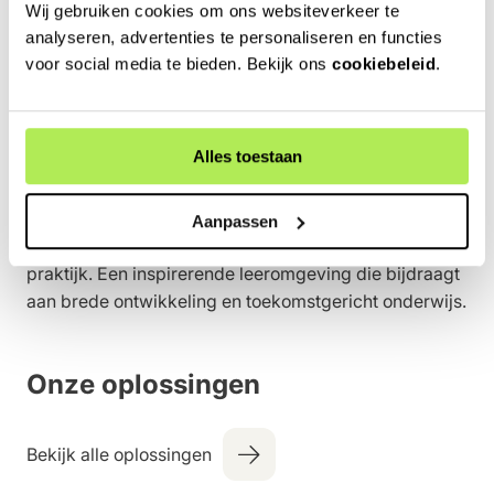
Wij gebruiken cookies om ons websiteverkeer te
Leren in verbinding met
analyseren, advertenties te personaliseren en functies
voor social media te bieden. Bekijk ons
cookiebeleid
.
de natuur
De natuur maakt leren tastbaar. Buitenlessen,
Alles toestaan
onderzoek en creatieve projecten krijgen betekenis
tussen het groen. Leerlingen ervaren hoe natuur,
leefomgeving en samenleving met elkaar verbonden
Aanpassen
zijn. Een groen schoolplein verbindt theorie en
praktijk. Een inspirerende leeromgeving die bijdraagt
aan brede ontwikkeling en toekomstgericht onderwijs.
Onze oplossingen
Bekijk alle oplossingen