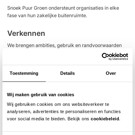
Snoek Puur Groen ondersteunt organisaties in elke
fase van hun zakelijke buitenruimte.
Verkennen
We brengen ambities, gebruik en randvoorwaarden
helder in beeld. Zo ontstaat overzicht en een stevige
basis voor verdere keuzes.
Toestemming
Details
Over
Ontwerpen
We vertalen deze uitgangspunten naar functionele en
Wij maken gebruik van cookies
representatieve ontwerpen die passen bij de locatie,
Wij gebruiken cookies om ons websiteverkeer te
de organisatie en het dagelijks gebruik.
analyseren, advertenties te personaliseren en functies
Meer over terreinontwerp
voor social media te bieden. Bekijk ons
cookiebeleid
.
Realiseren