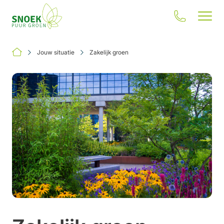
Jouw situatie
Zakelijk groen
Jouw situatie
Onze oplossingen
Inspiratie
Onze impact
Over ons