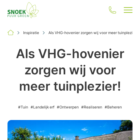
Inspiratie
Als VHG-hovenier zorgen wij voor meer tuinplezier!
Als VHG-hovenier
zorgen wij voor
Jouw situatie
meer tuinplezier!
Onze oplossingen
Inspiratie
#Tuin
#Landelijk erf
#Ontwerpen
#Realiseren
#Beheren
Onze impact
Over ons