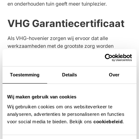
en onderhouden tuin geeft meer tuinplezier.
VHG Garantiecertificaat
Als VHG-hovenier zorgen wij ervoor dat alle
werkzaamheden met de grootste zorg worden
uitgevoerd. Wij staan volledig achter onze geleverde
goederen en diensten. Als bewijs daarvan ontvangt u
het VHG Garantiecertificaat.
Toestemming
Details
Over
Wij maken gebruik van cookies
Als er toch iets misgaat
Wij gebruiken cookies om ons websiteverkeer te
analyseren, advertenties te personaliseren en functies
Mocht u om wat voor reden dan ook niet tevreden zijn,
voor social media te bieden. Bekijk ons
cookiebeleid
.
laat het ons weten. Komen we er samen niet uit, dan
kunt u de zaak voorleggen aan de