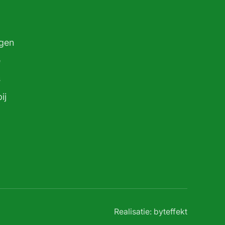
gen
e
s
ij
Realisatie: byteffekt