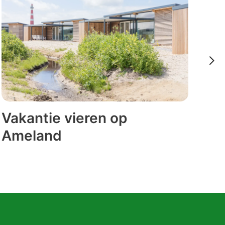
Sp
Vakantie vieren op
ki
Ameland