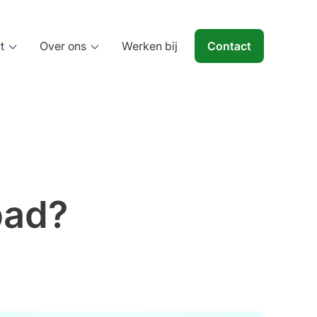
t
Over ons
Werken bij
Contact
Beheren
bad?
Tuinonderhoud
Terreinbeheer
Gladheidsbestrijding