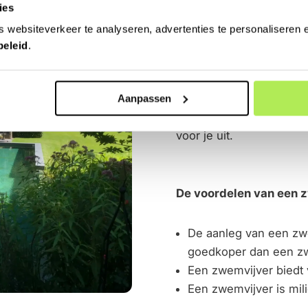
ies
Een zwemvijver vraagt 
Het water van een zwemvi
 websiteverkeer te analyseren, advertenties te personaliseren e
Ander belangrijk verschi
beleid
.
chloor worden toegepast
wijze gezuiverd met plan
Aanpassen
je periodiek onderhoud 
onderhoud? De speciali
voor je uit.
De voordelen van een 
De aanleg van een zwem
goedkoper dan een 
Een zwemvijver biedt
Een zwemvijver is mili