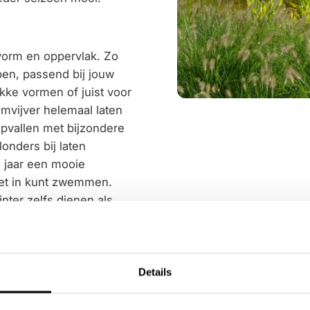
g
vorm en oppervlak. Zo
en, passend bij jouw
akke vormen of juist voor
mvijver helemaal laten
 opvallen met bijzondere
onders bij laten
 jaar een mooie
 niet in kunt zwemmen.
inter zelfs dienen als
Details
Onderhoud van een zw