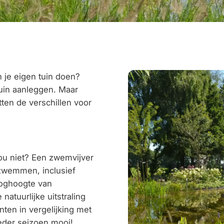
n je eigen tuin doen?
uin aanleggen. Maar
ten de verschillen voor
ou niet? Een zwemvijver
t zwemmen, inclusief
ooghoogte van
 natuurlijke uitstraling
ten in vergelijking met
eder seizoen mooi!