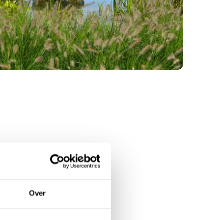
Over
emvijver