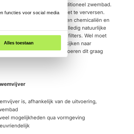
ander onderhoud dan een traditioneel zwembad.
jver hoef je bijvoorbeeld niet te verversen.
n functies voor social media
l is dat in een zwemvijver geen chemicaliën en
. Zwemvijvers worden op volledig natuurlijke
ten, natuurlijke bacteriën en filters. Wel moet
Alles toestaan
doen. Heb je liever geen omkijken naar
sten van Snoek Puur Groen voeren dit graag
zwemvijver
vijver is, afhankelijk van de uitvoering,
zwembad
 veel mogelijkheden qua vormgeving
euvriendelijk