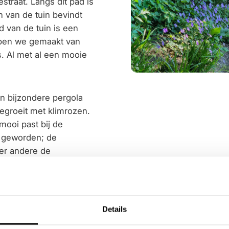
traat. Langs dit pad is
 van de tuin bevindt
 van de tuin is een
ebben we gemaakt van
s. Al met al een mooie
en bijzondere pergola
egroeit met klimrozen.
mooi past bij de
n geworden; de
der andere de
kruid zijn bij uitstek
it.
filtreert het regenwater
Details
de, bloemrijke tuin het