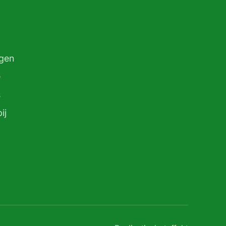
gen
e
s
ij