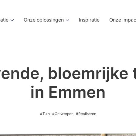
atie
Onze oplossingen
Inspiratie
Onze impac
ende, bloemrijke 
pen
Realiseren
in Emmen
errein
werp
Tuinaanleg
sinstelling
ontwerp
Terreinaanleg
geving
ingsontwerp
Dak- en gevelgroen
#Tuin
#Ontwerpen
#Realiseren
eterrein
aties
rfgoed
k of stad