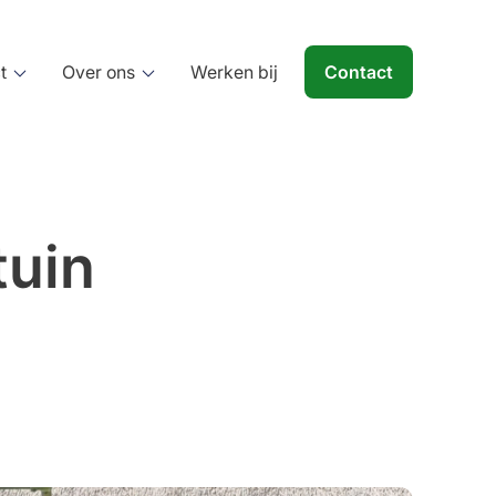
t
Over ons
Werken bij
Contact
tuin
Beheren
Tuinonderhoud
Terreinbeheer
Gladheidsbestrijding