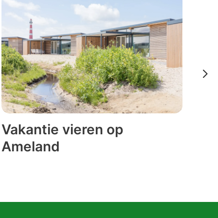
Sp
Vakantie vieren op
ki
Ameland