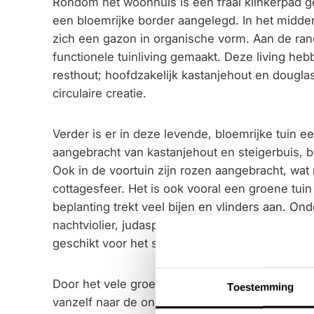
Rondom het woonhuis is een fraai klinkerpad ges
een bloemrijke border aangelegd. In het midden
zich een gazon in organische vorm. Aan de rand
functionele tuinliving gemaakt. Deze living h
resthout; hoofdzakelijk kastanjehout en dougla
circulaire creatie.
Verder is er in deze levende, bloemrijke tuin e
aangebracht van kastanjehout en steigerbuis, b
Ook in de voortuin zijn rozen aangebracht, wat 
cottagesfeer. Het is ook vooral een groene tui
beplanting trekt veel bijen en vlinders aan. On
nachtviolier, judaspenning en het knikkend nagel
geschikt voor het stimuleren van de biodiversite
Door het vele groen en de weinige verharding in
Toestemming
vanzelf naar de ondergrond. Dit maakt de leven