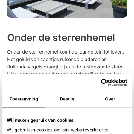
Onder de sterrenhemel
Onder de sterrenhemel komt de lounge tuin tot leven.
Het geluid van zachtjes ruisende bladeren en
fluitende vogels draagt bij aan de rustgevende sfeer.
Hier, weg van de drukte van het dagelijks leven, kun
je even helemaal tot rust komen en genieten van het
moment. Het is een plek waar tijd lijkt te vertragen en
waar je je kunt laten verwennen door de luxe en
Toestemming
Details
Over
comfortabele omgeving.
Wij maken gebruik van cookies
Kortom, in lounge tuinen vind je de perfecte
combinatie van ontspanning, luxe en gezelligheid. Het
Wij gebruiken cookies om ons websiteverkeer te