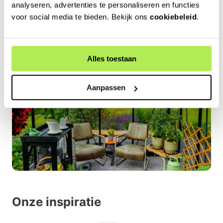
is een plek waar je je thuis kunt voelen en waar je kunt
analyseren, advertenties te personaliseren en functies
genieten van de kleine geneugten van het leven.
voor social media te bieden. Bekijk ons
cookiebeleid
.
Alles toestaan
Aanpassen
Onze inspiratie