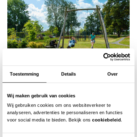
Toestemming
Details
Over
Fase twee
Extra verkoeling biedt het buitenleslokaal, waar
Wij maken gebruik van cookies
leerlingen en buurtbewoners in de schaduw genieten
Wij gebruiken cookies om ons websiteverkeer te
van de beplanting om hen heen. Het buitenlokaal is
analyseren, advertenties te personaliseren en functies
gemaakt van cortenstaal: een circulair én duurzaam
voor social media te bieden. Bekijk ons
cookiebeleid
.
product dat opnieuw kan worden gebruikt, omdat de
roest zorgt voor een beschermlaag. In de tweede fase