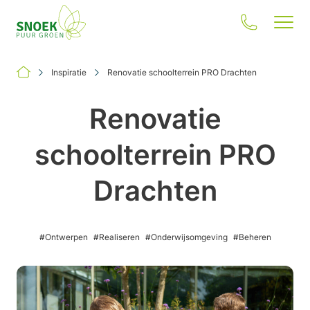
Inspiratie
Renovatie schoolterrein PRO Drachten
Renovatie
schoolterrein PRO
Jouw situatie
Drachten
Onze oplossingen
Inspiratie
#Ontwerpen
#Realiseren
#Onderwijsomgeving
#Beheren
Onze impact
Over ons