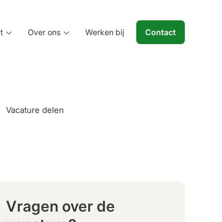
t
Over ons
Werken bij
Contact
Vacature delen
Beheren
Tuinonderhoud
Terreinbeheer
Gladheidsbestrijding
Vragen over de