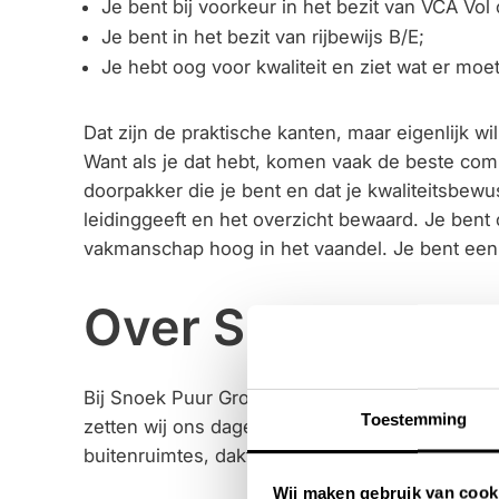
Je bent bij voorkeur in het bezit van VCA Vol c
Je bent in het bezit van rijbewijs B/E;
Je hebt oog voor kwaliteit en ziet wat er mo
Dat zijn de praktische kanten, maar eigenlijk wil
Want als je dat hebt, komen vaak de beste com
doorpakker die je bent en dat je kwaliteitsbewu
leidinggeeft en het overzicht bewaard. Je bent
vakmanschap hoog in het vaandel. Je bent een
Over Snoek Puur
Bij Snoek Puur Groen geloven we dat een gro
Toestemming
zetten wij ons dagelijks in voor het ontwerpen
buitenruimtes, daktuinen, (semi-)openbaar gro
Wij maken gebruik van cook