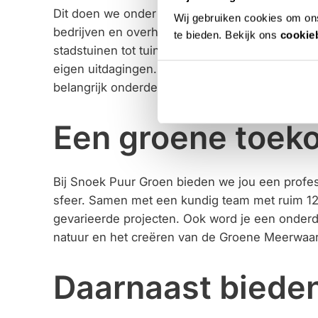
Dit doen we onder andere voor woningcorporatie
Wij gebruiken cookies om ons
bedrijven en overheidsinstellingen. Onze projec
te bieden. Bekijk ons
cookie
stadstuinen tot tuinen van zorginstellingen en s
eigen uitdagingen. We werken met passie en ma
belangrijk onderdeel van ons werk.
Een groene toeko
Bij Snoek Puur Groen bieden we jou een profe
sfeer. Samen met een kundig team met ruim 12
gevarieerde projecten. Ook word je een onderd
natuur en het creëren van de Groene Meerwaa
Daarnaast bieden