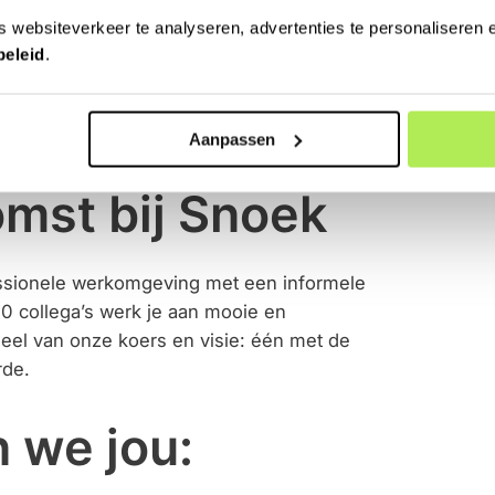
s, zorginstellingen, onderwijsinstellingen,
 websiteverkeer te analyseren, advertenties te personaliseren e
ten zijn divers: van vakantieparken en
beleid
.
choolpleinen. Elk project is uniek, met zijn
atschappelijke verantwoordelijkheid is een
Aanpassen
mst bij Snoek
ssionele werkomgeving met een informele
0 collega’s werk je aan mooie en
eel van onze koers en visie: één met de
rde.
 we jou: