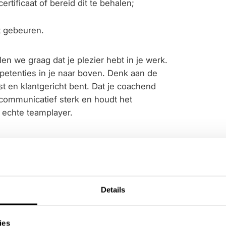
ertificaat of bereid dit te behalen;
et gebeuren.
len we graag dat je plezier hebt in je werk.
petenties in je naar boven. Denk aan de
st en klantgericht bent. Dat je coachend
 communicatief sterk en houdt het
 echte teamplayer.
 Groen
ene omgeving meerwaarde creëert. Daarom
Details
, aanleggen en onderhouden van tuinen,
en, natuurspeelplekken en meer.
ies