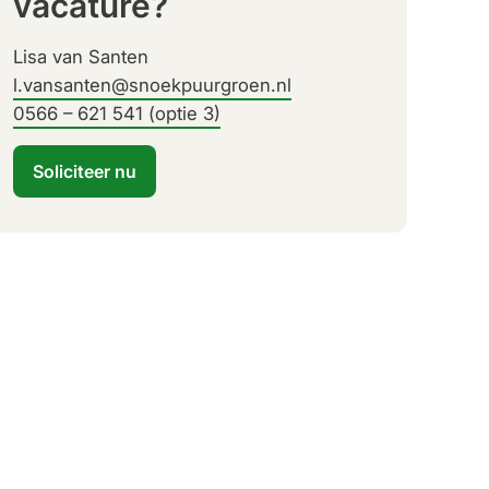
vacature?
Lisa van Santen
l.vansanten@snoekpuurgroen.nl
0566 – 621 541 (optie 3)
Soliciteer nu