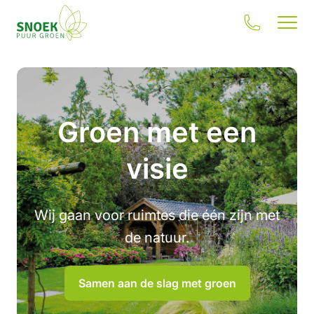
Groen met een
Jouw situatie
visie
Onze oplossingen
Wij gaan voor ruimtes die één zijn met
Inspiratie
de natuur.
Onze impact
Samen aan de slag met groen
Over ons