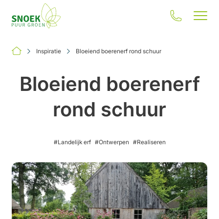
Inspiratie
Bloeiend boerenerf rond schuur
Bloeiend boerenerf
rond schuur
Jouw situatie
Onze oplossingen
#Landelijk erf
#Ontwerpen
#Realiseren
Inspiratie
Onze impact
Over ons