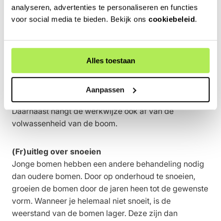
analyseren, advertenties te personaliseren en functies
voor social media te bieden. Bekijk ons
cookiebeleid
.
Snoeien doet groeien
Wil je of heb je fruitbomen in de tuin? Goed
onderhoud is de sleutel tot een waardevolle aanwinst.
Alles toestaan
Door op de juiste manier te snoeien, wordt de groei
van fruit gestimuleerd. Het is echter een behoorlijk
complex proces: het verschilt per soort fruitboom hoe
Aanpassen
en wanneer deze het beste gesnoeid wordt.
Daarnaast hangt de werkwijze ook af van de
volwassenheid van de boom.
(Fr)uitleg over snoeien
Jonge bomen hebben een andere behandeling nodig
dan oudere bomen. Door op onderhoud te snoeien,
groeien de bomen door de jaren heen tot de gewenste
vorm. Wanneer je helemaal niet snoeit, is de
weerstand van de bomen lager. Deze zijn dan