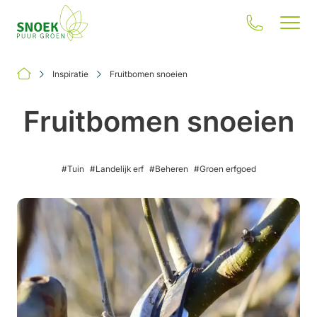
Inspiratie
Fruitbomen snoeien
Fruitbomen snoeien
Jouw situatie
#Tuin
#Landelijk erf
#Beheren
#Groen erfgoed
Onze oplossingen
Inspiratie
Onze impact
Over ons