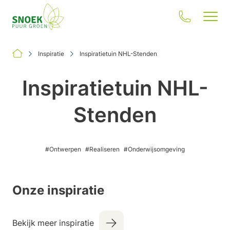
Inspiratie
Inspiratietuin NHL-Stenden
Inspiratietuin NHL-
Stenden
Jouw situatie
Onze oplossingen
#Ontwerpen
#Realiseren
#Onderwijsomgeving
Inspiratie
Onze impact
Onze inspiratie
Over ons
Bekijk meer inspiratie